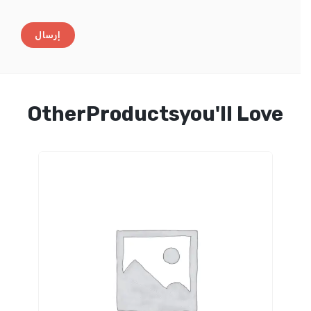
OtherProductsyou'll Love