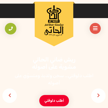
ريش ضاني الحاتي
مشوية على أصوله
اطلب دلوقتي… سخن ولذيذ ومتسوّي على
أصوله
أطلب دلوقتي