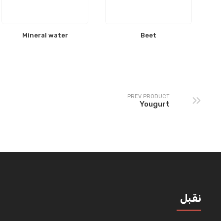
Mineral water
Beet
PREV PRODUCT
Yougurt
نقبل