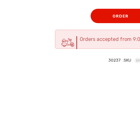
الأصلي
الحالي
هو:
هو:
ORDER
124 EGP.
138 EGP.
Orders accepted from 9:
30237
SKU:
Un