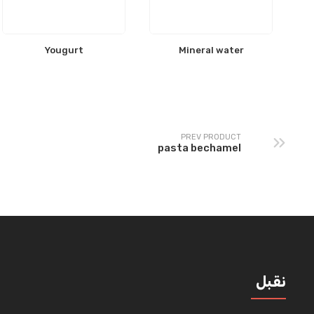
Yougurt
Mineral water
PREV PRODUCT
pasta bechamel
نقبل