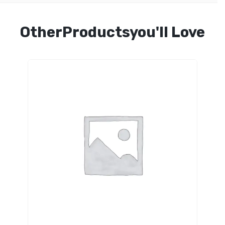
OtherProductsyou'll Love