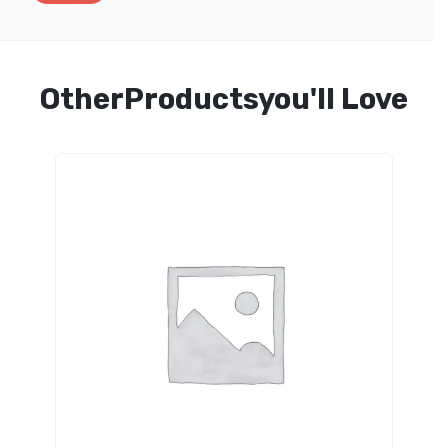
OtherProductsyou'll Love