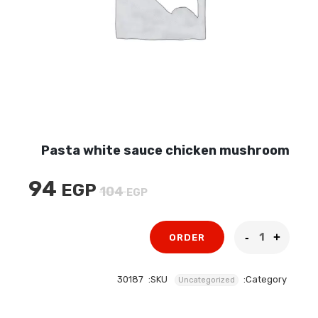
Pasta white sauce chicken mushroom
94
EGP
السعر
السعر
104
EGP
الأصلي
الحالي
هو:
هو:
ORDER
94 EGP.
104 EGP.
30187
SKU:
Category:
Uncategorized