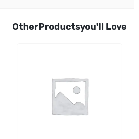
OtherProductsyou'll Love