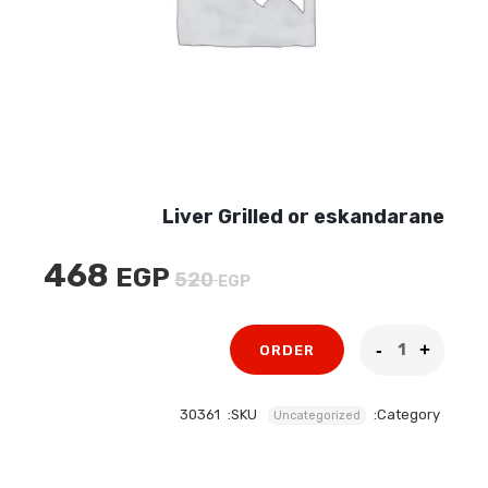
Liver Grilled or eskandarane
468
EGP
السعر
السعر
520
EGP
الأصلي
الحالي
هو:
هو:
ORDER
468 EGP.
520 EGP.
30361
SKU:
Category:
Uncategorized