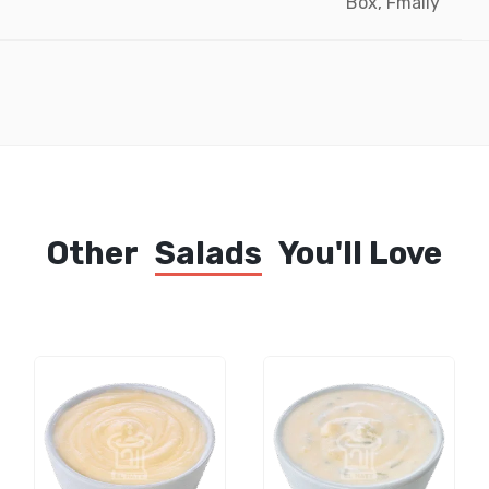
Box, Fmaily
Other
Salads
You'll Love