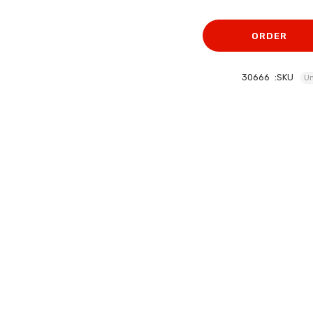
الأصلي
الحالي
هو:
هو:
ORDER
311 EGP.
346 EGP.
30666
SKU:
Un