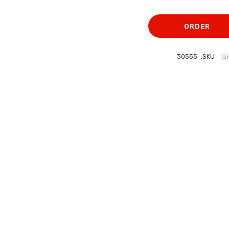
الأصلي
الحالي
هو:
هو:
ORDER
359 EGP.
399 EGP.
30555
SKU:
Un