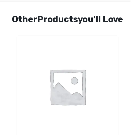
OtherProductsyou'll Love