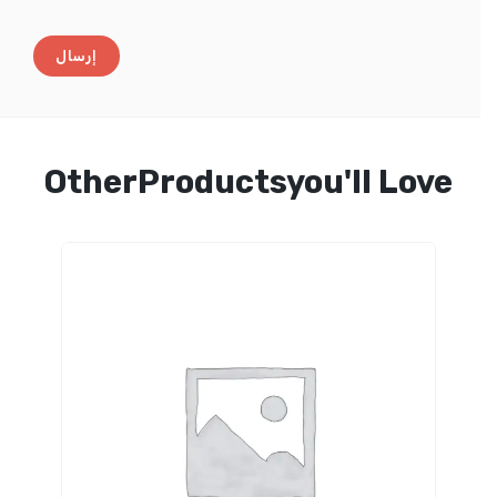
OtherProductsyou'll Love