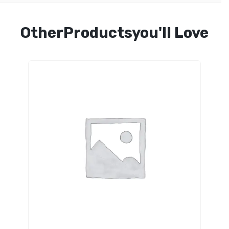
OtherProductsyou'll Love