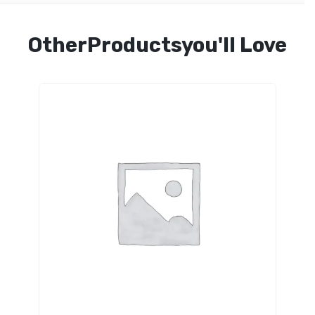
OtherProductsyou'll Love