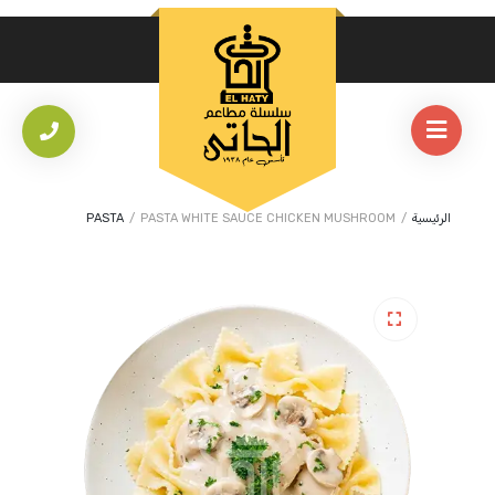
الرئيسية
/
PASTA WHITE SAUCE CHICKEN MUSHROOM
/
PASTA
🔍