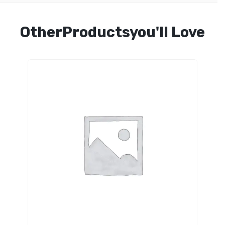
OtherProductsyou'll Love