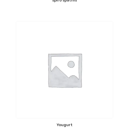
spiro spathis
Yougurt