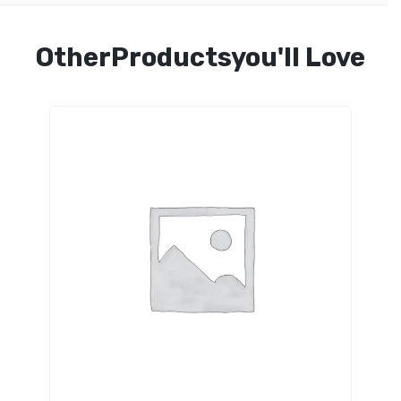
OtherProductsyou'll Love