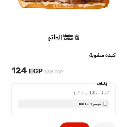
كبدة مشوية
124
EGP
السعر
السعر
138
EGP
الأصلي
الحالي
يٌضاف
هو:
هو:
124 EGP.
138 EGP.
يٌضاف بطاطس + كانز
55
كومبو (
)
EGP