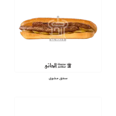
سجق مشوي