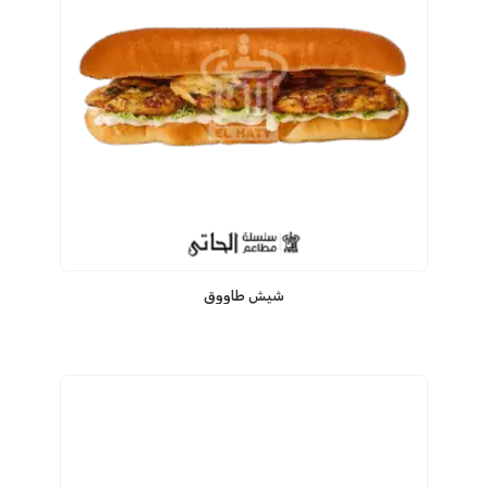
شيش طاووق