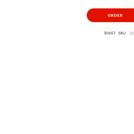
الأصلي
الحالي
هو:
هو:
ORDER
468 EGP.
520 EGP.
30657
SKU:
Un