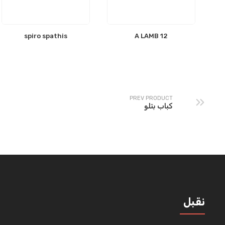
spiro spathis
12 A LAMB
PREV PRODUCT
كباب بتلو
نقبل