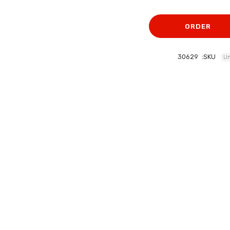
الأصلي
الحالي
هو:
هو:
ORDER
706 EGP.
785 EGP.
30629
SKU:
Un