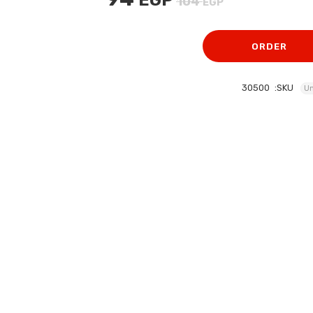
EGP
104
EGP
الأصلي
الحالي
هو:
هو:
ORDER
94 EGP.
104 EGP.
30500
SKU:
Un