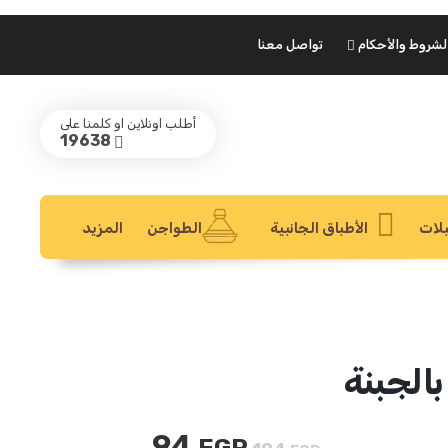
لشروط والأحكام
تواصل معنا
أطلب اونلاين او كلمنا على
19638
ة
لات
الأطباق الجانبية
الطواجن
المزيد
لجبنة
94
السعر
السعر