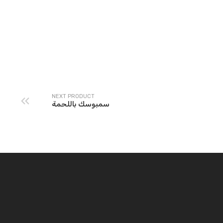
12 A LAMB
Eggplant Salad
NEXT PRODUCT
سمبوسك باللحمة