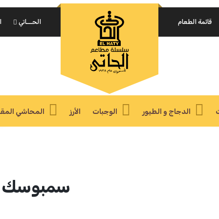
تذكرني
تسجيل الدخول
قائمة الطعام
الحـــاتي
ا
نسيت كلمة مرورك؟
مطلوب
البريد الإلكتروني
*
الدجاج و الطيور
الوجبات
الأرز
المحاشي المقب
سيتم إرسال رابط لتعيين كلمة مرور جديدة إلى عنوان بريدك
الإلكتروني.
Your personal data will be used to support your experience
throughout this website, to manage access to your account,
سياسة الخصوصية
.
and for other purposes described in our
سمبوسك با
تسجيل جديد