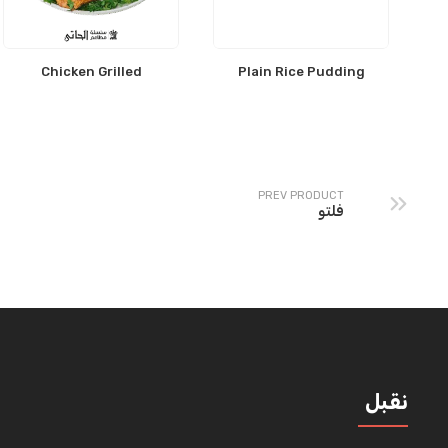
Chicken Grilled
Plain Rice Pudding
PREV PRODUCT
فلتو
نقبل