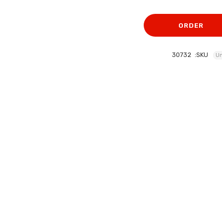
الأصلي
الحالي
هو:
هو:
ORDER
452 EGP.
502 EGP.
30732
SKU:
Un