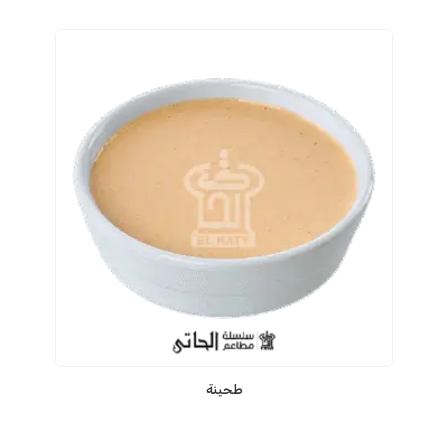
طحينة