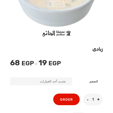
زبادى
68
19
EGP
EGP
نطاق
–
السعر:
من
الحجم
خلال
ORDER