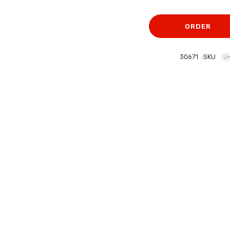
الأصلي
الحالي
هو:
هو:
ORDER
252 EGP.
280 EGP.
30671
SKU:
Un